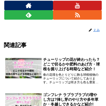
えみ
関連記事
チューリップの花が終わったら？
どこで切るかや肥料のあげ方・球
根を掘り上げる時期など紹介！
春の花壇を色とりどりに飾る球根植物の
チューリップについて紹介してありま
す。チューリップは咲き方も色も豊富に
ある春に大人気の秋植え球根です。球根
植物は花が咲くまでの栄養分を球根に蓄
えるため、花か終わったあとはお手入れ
ゴンフレナ ラブラブラブの増や
が必要です。チューリップの花が終わっ
し方は?挿し芽のやり方や多年草
たらどこで切るかやや肥料のあげ方・掘
か・冬越しできるかなど紹介!
り上げる時期など紹介します。