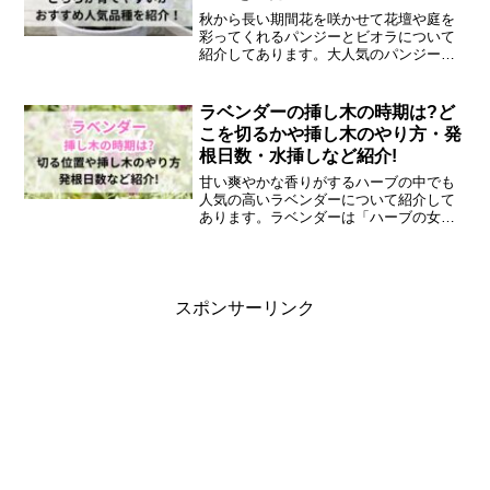
秋から長い期間花を咲かせて花壇や庭を
彩ってくれるパンジーとビオラについて
紹介してあります。大人気のパンジーと
ビオラは大変よく似ていおり、見た目が
ほとんど同じです。どこに違いがあるの
か、見分け方は何か。気になるパンジー
ラベンダーの挿し木の時期は?ど
とビオラの違いは何か、どちらが育てや
こを切るかや挿し木のやり方・発
すいかやスミレとの違い・花言葉・おす
根日数・水挿しなど紹介!
すめ人気品種など紹介します。
甘い爽やかな香りがするハーブの中でも
人気の高いラベンダーについて紹介して
あります。ラベンダーは「ハーブの女
王」とも呼ばれており、種類も豊富。ラ
ベンダーの増やし方は種まきや株分け・
挿し木がありますが、なかでも手軽にで
きるのが挿し木です。ラベンダーの挿し
木の時期やどこを切るか・挿し木のやり
スポンサーリンク
方・発根日数など紹介します。