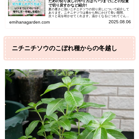
ための切り戻しのやり方は?いつまでにどの位置
で切り戻すかなど紹介!
夏の暑さに強いニチニチソウの切り戻しについて紹介して
あります。ニチニチソウは春から秋にかけて長い期間、
次々と花を咲かせてくれます。温かくなるにつれてぐんぐ
ん成長しているため、樹形が乱れてきたり枝が伸びたら切
2025.08.06
emihanagarden.com
り戻しを。ニチニチソウの切り戻しの時期や位置・やり方
を写真を交え、さらに増やし方・冬越しはできるかを紹介
します。
ニチニチソウのこぼれ種からの冬越し