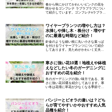
春から秋にかけてかわいいピンクの花を
咲かせるゴンフレナ ラブラブラブについ
て紹介しています。ゴンフレナnラブラブ
ラブは千日紅をPWさんが品種改良をした
千日紅の新品種です。分岐性が一般的な
千日紅よりも良く、連続開花が優れてい
ワイヤープランツの増やし方は？
ます。ゴンフレナ ラブラブラブの増やし
水挿しや挿し木・株分け・増やす
方や挿し芽のやり方・多年草・冬越しな
のに最適な時期など紹介！
ど紹介します。
針金のような細い枝に丸い小さな葉っぱ
を付けるワイヤープランツについて紹介
してあります。見ためがかわいく丈夫で
育てやすいワイヤープランツは、人気の
高い植物です。寄せ植えやグランドカバ
ー、室内で育てるなどいろいろな飾り方
寒さに強い花10選！地植えや鉢植
ができます。ワイヤープランツの増やし
えなどしたい冬のガーデニングに
方にはどのような方法があるかや増やす
おすすめの花を紹介！
のに最適な時期など紹介します。
冬のガーデニングの強い味方である、寒
さに強い花10選を紹介してあります。寒
い冬は花壇に草花が少なくなる季節で
す。草花の中には暑さに強いものもあれ
ば、寒さに強い花もあります。寒さに強
い花であれば、寒い冬でも屋外で育てら
パンジーとビオラの違いは？どち
れ花も咲かせてくれるでしょう。花壇に
らが育てやすいかやおすすめ人気
地植えしたり鉢植えしたりできる、寒さ
品種を紹介！
に強い花10選を紹介します。