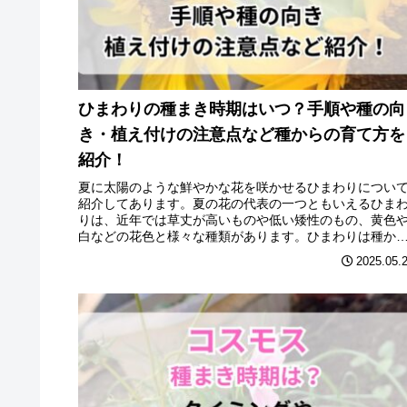
ひまわりの種まき時期はいつ？手順や種の向
き・植え付けの注意点など種からの育て方を
紹介！
夏に太陽のような鮮やかな花を咲かせるひまわりについ
紹介してあります。夏の花の代表の一つともいえるひま
りは、近年では草丈が高いものや低い矮性のもの、黄色
白などの花色と様々な種類があります。ひまわりは種か
も比較的簡単に育てれるでしょう。ひまわりの種まき時
2025.05.
はいつかや、手順・種の向き・植え付けの注意点など紹
します。