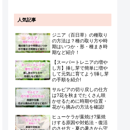
人気記事
ジニア（百日草）の種取り
の方法は？種の取り方や時
期はいつか・形・種まき時
期など紹介！
【スーパートレニアの増や
し方】挿し芽で簡単に増や
して元気に育てよう!挿し芽
の手順を紹介!
サルビアの切り戻しの仕方
は?花を秋までたくさん咲
かせるために時期や位置・
花がら摘みの方法を確認!
ヒューケラが葉焼け?葉焼
けする原因や対処法・復活
のさせ方・夏の暑さから守