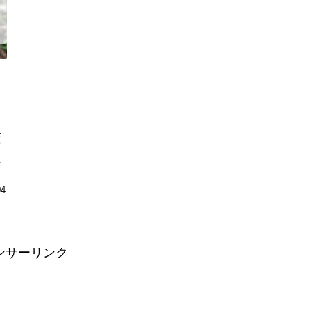
モ
て
た
簡
か
04
し
ンサーリンク