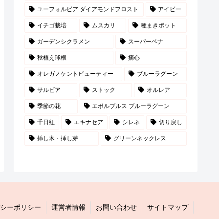
ユーフォルビア ダイアモンドフロスト
アイビー
イチゴ栽培
ムスカリ
種まきポット
ガーデンシクラメン
スーパーベナ
秋植え球根
摘心
オレガノケントビューティー
ブルーラグーン
サルビア
ストック
オルレア
季節の花
エボルブルス ブルーラグーン
千日紅
エキナセア
シレネ
切り戻し
挿し木・挿し芽
グリーンネックレス
シーポリシー
運営者情報
お問い合わせ
サイトマップ