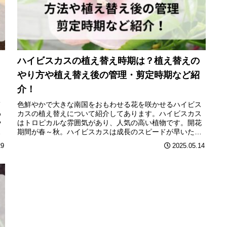
ハイビスカスの植え替え時期は？植え替えの
やり方や植え替え後の管理・剪定時期など紹
介！
て
色鮮やかで大きな南国をおもわせる花を咲かせるハイビス
わ
カスの植え替えについて紹介してあります。ハイビスカス
や
はトロピカルな雰囲気があり、人気の高い植物です。開花
ら
期間が春～秋。ハイビスカスは成長のスピードが早いた
期
め、植え替えが必要です。ハイビスカスの植え替え時期は
29
2025.05.14
介
いつかややり方植え替え後の管理・剪定時期など紹介しま
す。