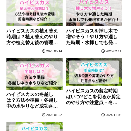
ハイビスカスの植え替え
ハイビスカスを挿し木で
時期は？植え替えのやり
増やそう！やり方や適し
方や植え替え後の管理・
た時期・水挿しでも発根
剪定時期など紹介！
するかなど紹介！
2025.05.14
2025.02.11
ハイビスカスの剪定時期
ハイビスカスの冬越し
はいつ?どこを切るか剪定
は？方法や準備・冬越し
のやり方や注意点・冬越
中の水やりなど成功させ
し・挿し芽の時期など紹
る対策を紹介！
介!
2025.01.22
2024.11.05