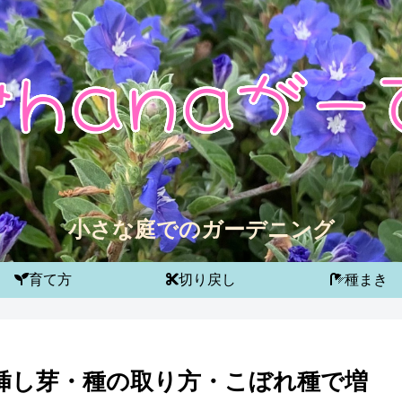
小さな庭でのガーデニング
育て方
切り戻し
種まき
挿し芽・種の取り方・こぼれ種で増