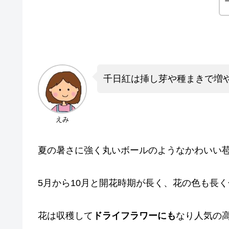
千日紅は挿し芽や種まきで増
えみ
夏の暑さに強く丸いボールのようなかわいい
5月から10月と開花時期が長く、花の色も長
花は収穫して
ドライフラワーにも
なり人気の