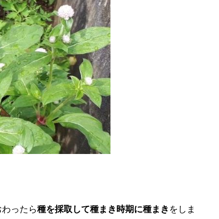
おわったら
種を採取して種まき時期に種まき
をしま