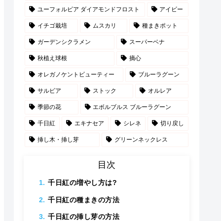
ユーフォルビア ダイアモンドフロスト
アイビー
イチゴ栽培
ムスカリ
種まきポット
ガーデンシクラメン
スーパーベナ
秋植え球根
摘心
オレガノケントビューティー
ブルーラグーン
サルビア
ストック
オルレア
季節の花
エボルブルス ブルーラグーン
千日紅
エキナセア
シレネ
切り戻し
挿し木・挿し芽
グリーンネックレス
目次
千日紅の増やし方は?
千日紅の種まきの方法
千日紅の挿し芽の方法