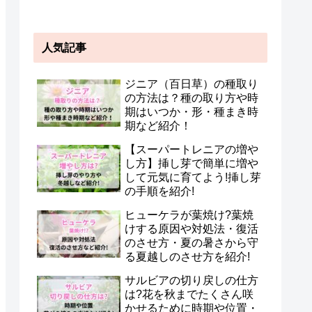
人気記事
ジニア（百日草）の種取り
の方法は？種の取り方や時
期はいつか・形・種まき時
期など紹介！
【スーパートレニアの増や
し方】挿し芽で簡単に増や
して元気に育てよう!挿し芽
の手順を紹介!
ヒューケラが葉焼け?葉焼
けする原因や対処法・復活
のさせ方・夏の暑さから守
る夏越しのさせ方を紹介!
サルビアの切り戻しの仕方
は?花を秋までたくさん咲
かせるために時期や位置・